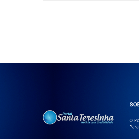
Compartilhado
SO
O Po
Para