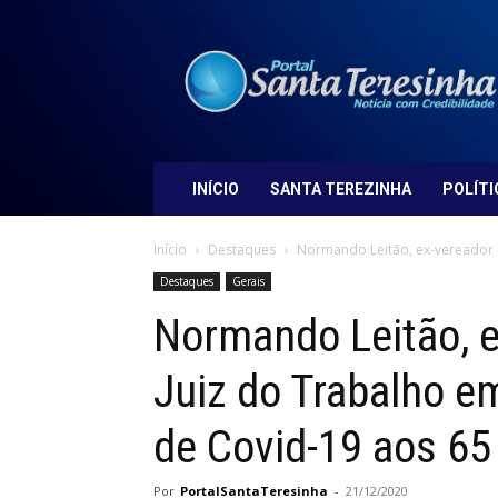
Portal
Santa
Teresinha
INÍCIO
SANTA TEREZINHA
POLÍTI
Início
Destaques
Normando Leitão, ex-vereador d
Destaques
Gerais
Normando Leitão, e
Juiz do Trabalho e
de Covid-19 aos 65
Por
PortalSantaTeresinha
-
21/12/2020