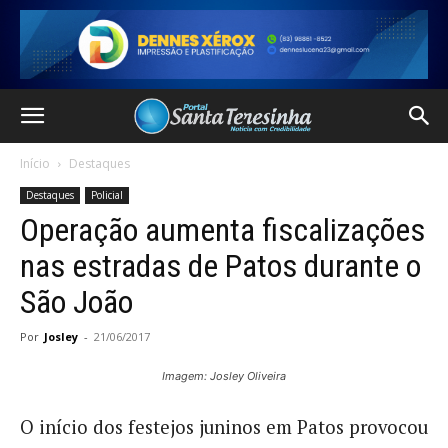
Início
Destaques
Destaques
Policial
Operação aumenta fiscalizações
nas estradas de Patos durante o
São João
Por
Josley
-
21/06/2017
Imagem: Josley Oliveira
O início dos festejos juninos em Patos provocou