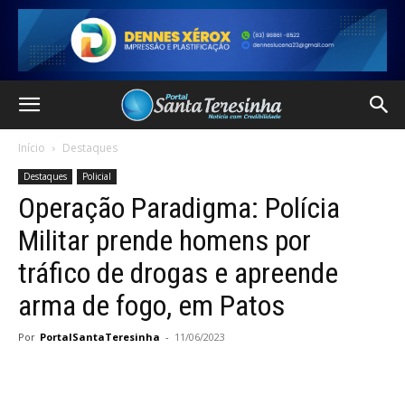
Início
Destaques
Destaques
Policial
Operação Paradigma: Polícia
Militar prende homens por
tráfico de drogas e apreende
arma de fogo, em Patos
Por
PortalSantaTeresinha
-
11/06/2023