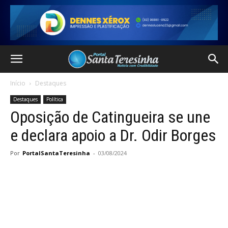
Início
Destaques
Destaques
Política
Oposição de Catingueira se une
e declara apoio a Dr. Odir Borges
Por
PortalSantaTeresinha
-
03/08/2024