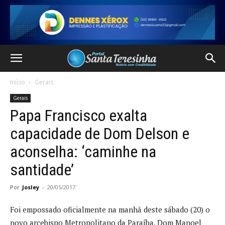
Início
Gerais
Gerais
Papa Francisco exalta
capacidade de Dom Delson e
aconselha: ‘caminhe na
santidade’
Por
Josley
-
20/05/2017
Foi empossado oficialmente na manhã deste sábado (20) o
novo arcebispo Metropolitano da Paraíba, Dom Manoel