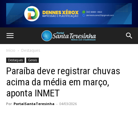
Início
Destaques
Destaques
Gerais
Paraíba deve registrar chuvas
acima da média em março,
aponta INMET
Por
PortalSantaTeresinha
-
04/03/2026