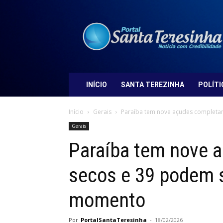
Portal
Santa
Teresinha
INÍCIO
SANTA TEREZINHA
POLÍTI
Início
Gerais
Paraíba tem nove açudes completam
Gerais
Paraíba tem nove 
secos e 39 podem 
momento
Por
PortalSantaTeresinha
-
18/02/2026