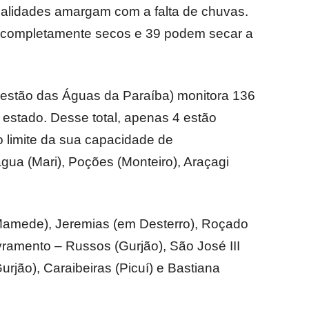
calidades amargam com a falta de chuvas.
s completamente secos e 39 podem secar a
estão das Águas da Paraíba) monitora 136
 estado. Desse total, apenas 4 estão
o limite da sua capacidade de
ua (Mari), Poções (Monteiro), Araçagi
mede), Jeremias (em Desterro), Roçado
vramento – Russos (Gurjão), São José III
urjão), Caraibeiras (Picuí) e Bastiana