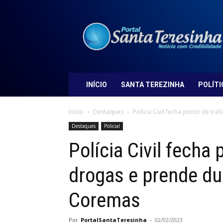
Portal
Santa
Teresinha
INÍCIO
SANTA TEREZINHA
POLÍTI
Início
Destaques
Polícia Civil fecha ponto de trá
Destaques
Policial
Polícia Civil fecha 
drogas e prende d
Coremas
Por
PortalSantaTeresinha
-
02/02/2023