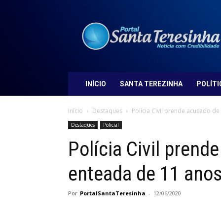
Portal
Santa
Teresinha
INÍCIO
SANTA TEREZINHA
POLÍTI
Início
Destaques
Polícia Civil prende acusado d
Destaques
Policial
Polícia Civil prend
enteada de 11 ano
Por
PortalSantaTeresinha
-
12/06/2020