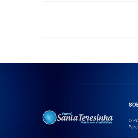
Compartilhado
SO
O Po
Para