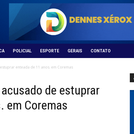
CA
POLICIAL
ESPORTE
GERAIS
CONTATO
e estuprar enteada de 11 anos. em Coremas
e acusado de estuprar
s. em Coremas