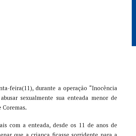
nta-feira(11), durante a operação “Inocência
abusar sexualmente sua enteada menor de
e Coremas.
uais com a enteada, desde os 11 de anos de
enar que a criança ficasse sorridente para a