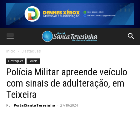
Início
Destaques
Destaques
Policial
Polícia Militar apreende veículo
com sinais de adulteração, em
Teixeira
Por
PortalSantaTeresinha
-
27/10/2024