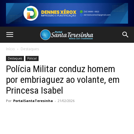
Início
Destaques
Destaques
Policial
Polícia Militar conduz homem
por embriaguez ao volante, em
Princesa Isabel
Por
PortalSantaTeresinha
-
21/02/2026