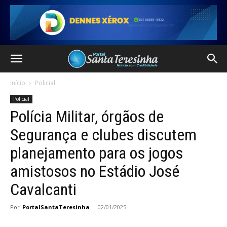
Início
Policial
Policial
Polícia Militar, órgãos de
Segurança e clubes discutem
planejamento para os jogos
amistosos no Estádio José
Cavalcanti
Por
PortalSantaTeresinha
-
02/01/2025