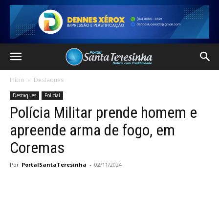
Início
Destaques
Destaques
Policial
Polícia Militar prende homem e
apreende arma de fogo, em
Coremas
Por
PortalSantaTeresinha
-
02/11/2024