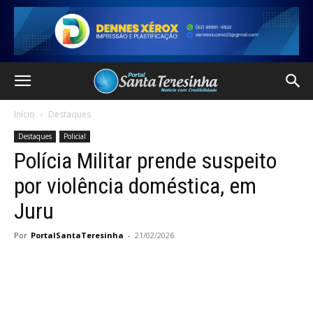
Início
Destaques
Destaques
Policial
Polícia Militar prende suspeito
por violência doméstica, em
Juru
Por
PortalSantaTeresinha
-
21/02/2026