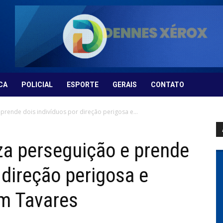
CA
POLICIAL
ESPORTE
GERAIS
CONTATO
e prende dois indivíduos por direção perigosa e...
liza perseguição e prende
 direção perigosa e
em Tavares