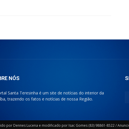
BRE NÓS
S
rtal Santa Teresinha é um site de notícias do interior da
íba, trazendo os fatos e notícias de nossa Região.
lvido por Dennes Lucena e modificado por Isac Gomes (83) 98861-8522 / Anunc