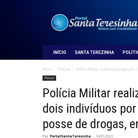
Portal
Santa
Teresinha
INÍCIO
SANTA TEREZINHA
POLÍTI
Início
Policial
Polícia Militar realiza perseguição 
Policial
Polícia Militar rea
dois indivíduos por
posse de drogas, 
Por
PortalSantaTeresinha
-
14/03/2025