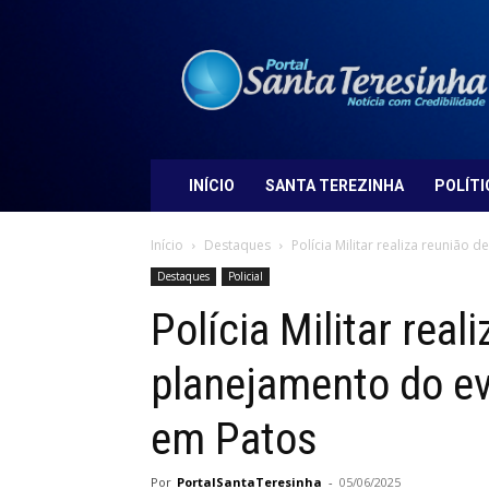
Portal
Santa
Teresinha
INÍCIO
SANTA TEREZINHA
POLÍTI
Início
Destaques
Polícia Militar realiza reunião
Destaques
Policial
Polícia Militar real
planejamento do ev
em Patos
Por
PortalSantaTeresinha
-
05/06/2025