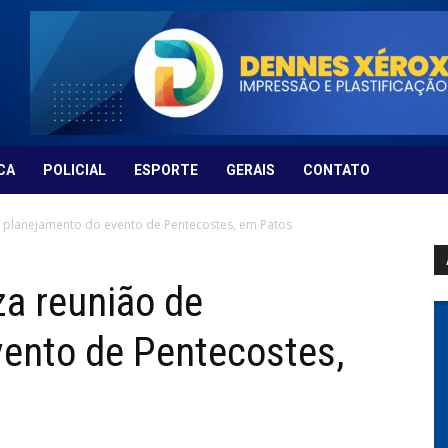
CA
POLICIAL
ESPORTE
GERAIS
CONTATO
 de planejamento do evento de Pentecostes, em Patos
iza reunião de
ento de Pentecostes,