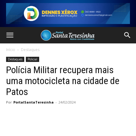
Início
Destaques
Destaques
Policial
Polícia Militar recupera mais
uma motocicleta na cidade de
Patos
Por
PortalSantaTeresinha
-
24/02/2024