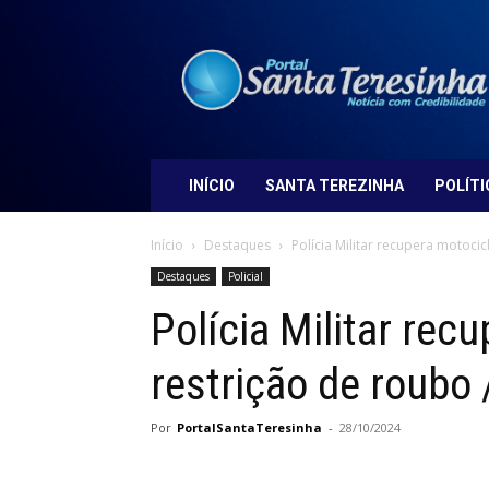
Portal
Santa
Teresinha
INÍCIO
SANTA TEREZINHA
POLÍTI
Início
Destaques
Polícia Militar recupera motoci
Destaques
Policial
Polícia Militar rec
restrição de roubo
Por
PortalSantaTeresinha
-
28/10/2024