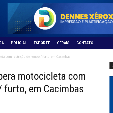
CA
POLICIAL
ESPORTE
GERAIS
CONTATO
cleta com restrição de roubo / furto, em Cacimbas
upera motocicleta com
 / furto, em Cacimbas