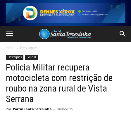
Início
Destaques
Destaques
Policial
Polícia Militar recupera
motocicleta com restrição de
roubo na zona rural de Vista
Serrana
Por
PortalSantaTeresinha
-
20/06/2025