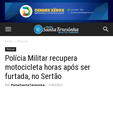
Início
Policial
Policial
Polícia Militar recupera
motocicleta horas após ser
furtada, no Sertão
Por
PortalSantaTeresinha
-
31/03/2021