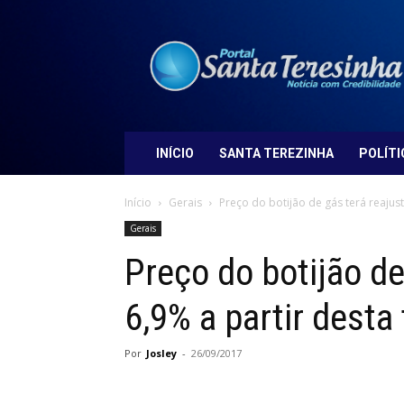
Portal
Santa
Teresinha
INÍCIO
SANTA TEREZINHA
POLÍTI
Início
Gerais
Preço do botijão de gás terá reajust
Gerais
Preço do botijão de
6,9% a partir desta 
Por
Josley
-
26/09/2017