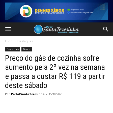
Início
Destaques
Destaques
Gerais
Preço do gás de cozinha sofre
aumento pela 2ª vez na semana
e passa a custar R$ 119 a partir
deste sábado
Por
PortalSantaTeresinha
-
15/10/2021