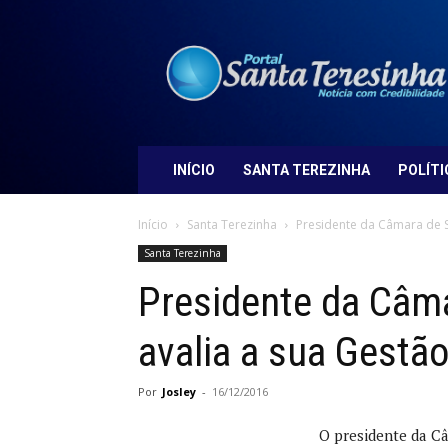
Portal
Santa
Teresinha
INÍCIO
SANTA TEREZINHA
POLÍTI
Início
Santa Terezinha
Presidente da Câmara de Sa
Santa Terezinha
Presidente da Câma
avalia a sua Gestão
Por
Josley
-
16/12/2016
O presidente da Câ