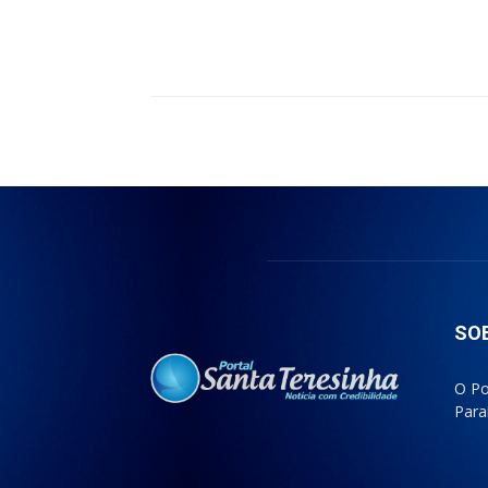
Compartilhado
SO
O Po
Para