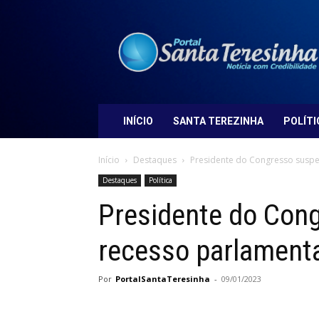
Portal
Santa
Teresinha
INÍCIO
SANTA TEREZINHA
POLÍTI
Início
Destaques
Presidente do Congresso susp
Destaques
Política
Presidente do Con
recesso parlament
Por
PortalSantaTeresinha
-
09/01/2023