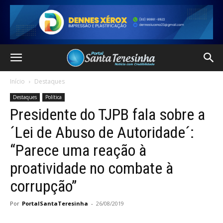
Início
Destaques
Destaques
Política
Presidente do TJPB fala sobre a
´Lei de Abuso de Autoridade´:
“Parece uma reação à
proatividade no combate à
corrupção”
Por
PortalSantaTeresinha
-
26/08/2019