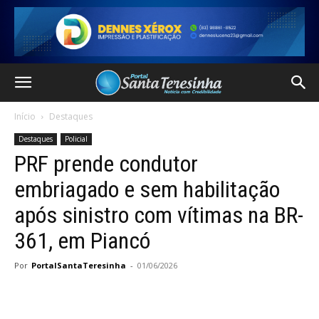
Início
Destaques
Destaques
Policial
PRF prende condutor
embriagado e sem habilitação
após sinistro com vítimas na BR-
361, em Piancó
Por
PortalSantaTeresinha
-
01/06/2026