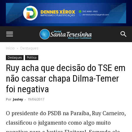
Início
Destaques
Destaques
Política
Ruy acha que decisão do TSE em
não cassar chapa Dilma-Temer
foi negativa
Por
Josley
-
19/06/2017
O presidente do PSDB na Paraíba, Ruy Carneiro,
classificou o julgamento como algo muito