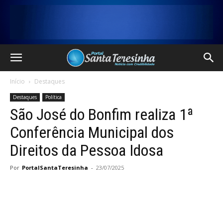
Início
Destaques
Destaques
Política
São José do Bonfim realiza 1ª
Conferência Municipal dos
Direitos da Pessoa Idosa
Por
PortalSantaTeresinha
-
23/07/2025