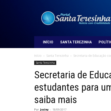
Portal
Santa
Teresinha
INÍCIO
SANTA TEREZINHA
POLÍTI
Início
Santa Terezinha
Secretaria de Educação co
Santa Terezinha
Secretaria de Edu
estudantes para um
saiba mais
Por
Josley
-
18/09/2017