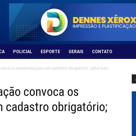
CA
POLICIAL
ESPORTE
GERAIS
CONTATO
nvoca os estudantes para um cadastro obrigatório; saiba mais
cação convoca os
 cadastro obrigatório;