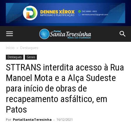
Início
Destaques
Destaques
Gerais
STTRANS interdita acesso à Rua
Manoel Mota e a Alça Sudeste
para início de obras de
recapeamento asfáltico, em
Patos
Por
PortalSantaTeresinha
-
16/12/2021