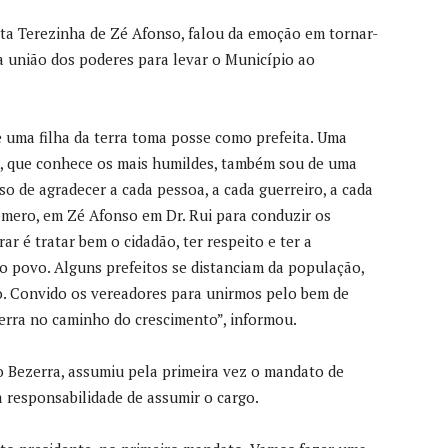
ta Terezinha de Zé Afonso, falou da emoção em tornar-
 a união dos poderes para levar o Município ao
ma filha da terra toma posse como prefeita. Uma
o, que conhece os mais humildes, também sou de uma
so de agradecer a cada pessoa, a cada guerreiro, a cada
mero, em Zé Afonso em Dr. Rui para conduzir os
ar é tratar bem o cidadão, ter respeito e ter a
o povo. Alguns prefeitos se distanciam da população,
vo. Convido os vereadores para unirmos pelo bem de
erra no caminho do crescimento”, informou.
o Bezerra, assumiu pela primeira vez o mandato de
a responsabilidade de assumir o cargo.