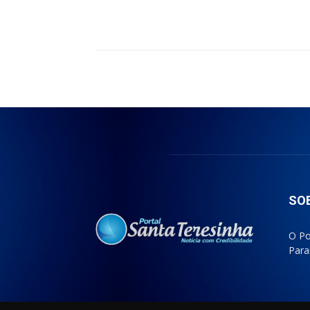
Compartilhado
SO
O Po
Para