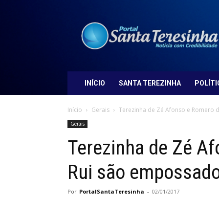
Portal
Santa
Teresinha
INÍCIO
SANTA TEREZINHA
POLÍTI
Início
Gerais
Terezinha de Zé Afonso e Romero d
Gerais
Terezinha de Zé Af
Rui são empossado
Por
PortalSantaTeresinha
-
02/01/2017