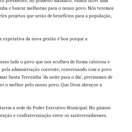
ito presidente, no primeiro mandato. Vamos fazer uma
inha e buscar melhorias para o nosso povo. Nós teremos
es projetos que serão de benefícios para a população,
e a expetativa da nova gestão é boa porque a
osso lado o povo que nos acolheu de forma calorosa e
o pela administração coerente, conversando com o povo
ar Santa Terezinha ‘da noite para o dia’, precisamos de
zer o melhor pelo nosso povo. Que Deus abençoe a
sitarem a sede do Poder Executivo Municipal. No ginásio
ação e confraternização entre os santerezinhenses.