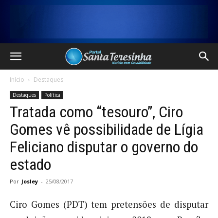
Início
Destaques
Destaques
Política
Tratada como “tesouro”, Ciro
Gomes vê possibilidade de Lígia
Feliciano disputar o governo do
estado
Por
Josley
-
25/08/2017
Ciro Gomes (PDT) tem pretensões de disputar