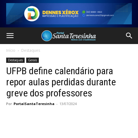
Início
Destaques
Destaques
Gerais
UFPB define calendário para
repor aulas perdidas durante
greve dos professores
Por
PortalSantaTeresinha
-
13/07/2024