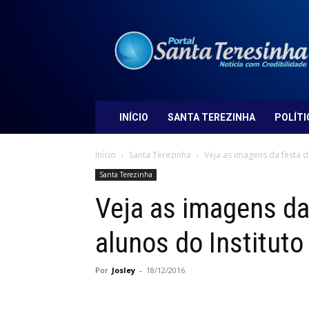
Portal
Santa
Teresinha
INÍCIO
SANTA TEREZINHA
POLÍTI
Início
Santa Terezinha
Veja as imagens da festa d
Santa Terezinha
Veja as imagens da
alunos do Instituto
Por
Josley
-
18/12/2016