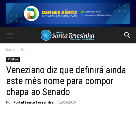
Início
Política
Política
Veneziano diz que definirá ainda
este mês nome para compor
chapa ao Senado
Por
PortalSantaTeresinha
-
02/03/2026