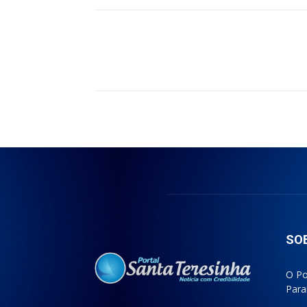
Compartilhado
SO
O Po
Para