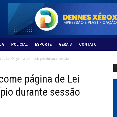
CA
POLICIAL
ESPORTE
GERAIS
CONTATO
 de Lei Orgânica do município durante sessão
come página de Lei
pio durante sessão