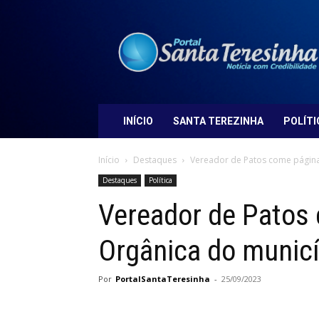
Portal
Santa
Teresinha
INÍCIO
SANTA TEREZINHA
POLÍTI
Início
Destaques
Vereador de Patos come página
Destaques
Política
Vereador de Patos 
Orgânica do municí
Por
PortalSantaTeresinha
-
25/09/2023