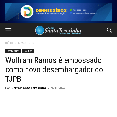
Início
Destaques
Destaques
Política
Wolfram Ramos é empossado
como novo desembargador do
TJPB
Por
PortalSantaTeresinha
-
24/10/2024