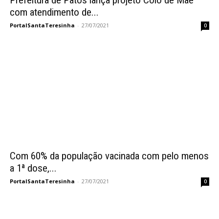
Prefeitura de Patos lança projeto Colo de Mãe
com atendimento de...
PortalSantaTeresinha
-
27/07/2021
0
Com 60% da população vacinada com pelo menos
a 1ª dose,...
PortalSantaTeresinha
-
27/07/2021
0