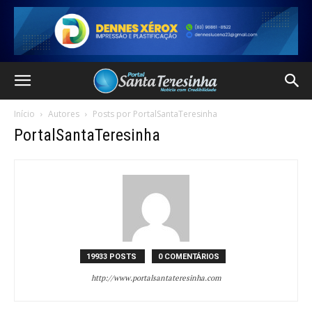
Início
Autores
Posts por PortalSantaTeresinha
PortalSantaTeresinha
19933 POSTS
0 COMENTÁRIOS
http://www.portalsantateresinha.com