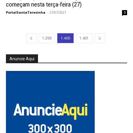
começam nesta terça-feira (27)
PortalSantaTeresinha
-
27/07/2021
0
1.399
1.400
1.401
Anuncie Aqui